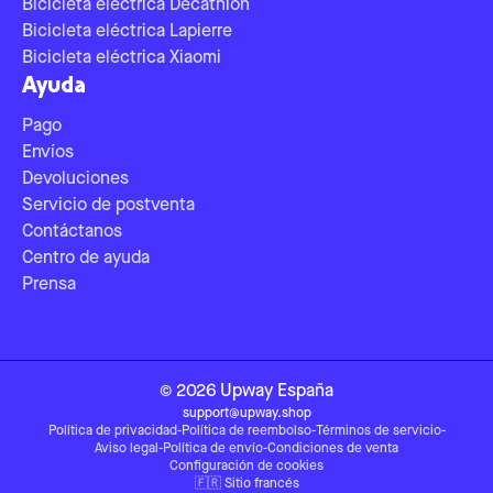
Bicicleta eléctrica Decathlon
Bicicleta eléctrica Lapierre
Bicicleta eléctrica Xiaomi
Ayuda
Pago
Envíos
Devoluciones
Servicio de postventa
Contáctanos
Centro de ayuda
Prensa
©
2026
Upway
España
support@upway.shop
Política de privacidad
-
Política de reembolso
-
Términos de servicio
-
Aviso legal
-
Política de envío
-
Condiciones de venta
Configuración de cookies
🇫🇷
Sitio francés