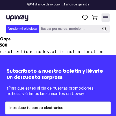
14 días de devolución, 2 años de garantía
Upway
Vender mi bicicleta
Buscar por marca, modelo ...
Oops
500
c.collections.nodes.at is not a function
Subscríbete a nuestro boletín y llévate
un descuento sorpresa
¡Para que estés al día de nuestas promociones,
noticias y últimos lanzamientos en Upway!
Email