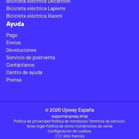
Bicicleta eléctrica Decathlon
Bicicleta eléctrica Lapierre
Bicicleta eléctrica Xiaomi
Ayuda
Pago
Envíos
Devoluciones
Servicio de postventa
Contáctanos
Centro de ayuda
Prensa
©
2026
Upway
España
support@upway.shop
Política de privacidad
-
Política de reembolso
-
Términos de servicio
-
Aviso legal
-
Política de envío
-
Condiciones de venta
Configuración de cookies
🇫🇷
Sitio francés