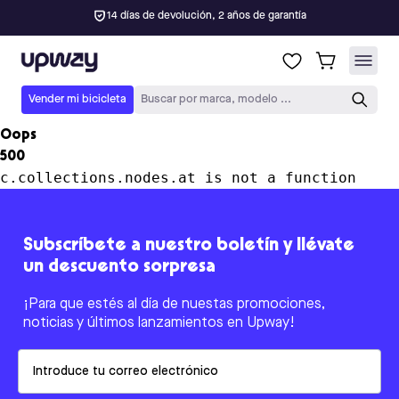
14 días de devolución, 2 años de garantía
Upway
Vender mi bicicleta
Buscar por marca, modelo ...
Oops
500
c.collections.nodes.at is not a function
Subscríbete a nuestro boletín y llévate
un descuento sorpresa
¡Para que estés al día de nuestas promociones,
noticias y últimos lanzamientos en Upway!
Email