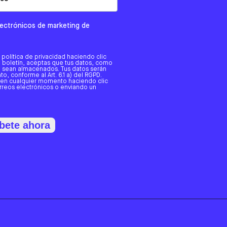
electrónicos de marketing de
a política de privacidad haciendo clic
tro boletín, aceptas que tus datos, como
o, sean almacenados. Tus datos serán
o, conforme al Art. 6.1 a) del RGPD.
 en cualquier momento haciendo clic
orreos electrónicos o enviando un
bete ahora