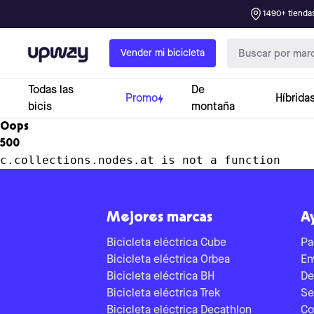
1490+ tiendas
Upway
Vender mi bicicleta
Todas las
De
Promo
Híbrida
bicis
montaña
Oops
500
c.collections.nodes.at is not a function
Mejores marcas
A
Bicicleta eléctrica Cube
Pa
Bicicleta eléctrica Orbea
En
Bicicleta eléctrica BH
De
Bicicleta eléctrica Trek
Se
Bicicleta eléctrica Decathlon
Co