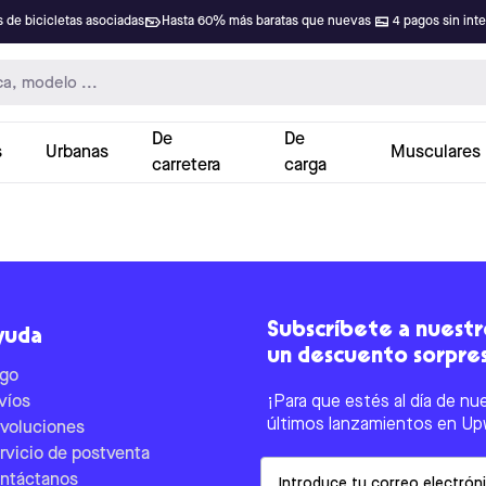
 de bicicletas asociadas
Hasta 60% más baratas que nuevas
4 pagos sin int
De
De
s
Urbanas
Musculares
carretera
carga
Subscríbete a nuestro
yuda
un descuento sorpre
go
víos
¡Para que estés al día de nu
últimos lanzamientos en Up
voluciones
rvicio de postventa
Email
ntáctanos