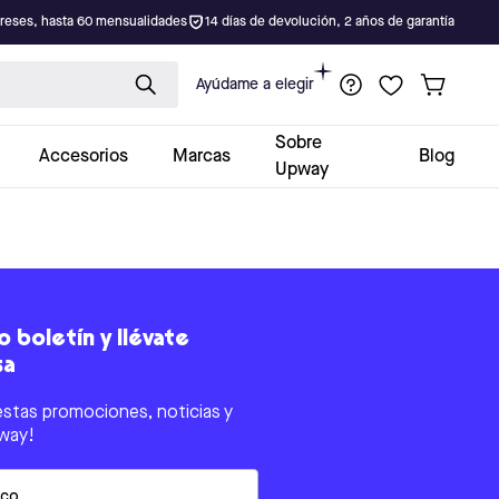
ereses, hasta 60 mensualidades
14 días de devolución, 2 años de garantía
Ayúdame a elegir
Sobre
Accesorios
Marcas
Blog
Upway
 boletín y llévate
sa
estas promociones, noticias y
way!