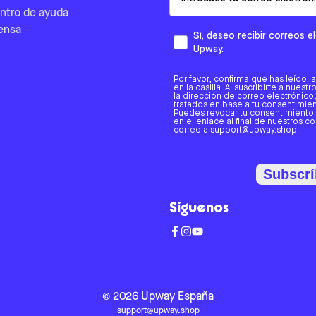
ntro de ayuda
ensa
Sí, deseo recibir correos 
Upway.
Por favor, confirma que has leído l
en la casilla. Al suscribirte a nues
la dirección de correo electrónic
tratados en base a tu consentimient
Puedes revocar tu consentimiento
en el enlace al final de nuestros c
correo a support@upway.shop.
Subscrí
Síguenos
©
2026
Upway
España
support@upway.shop