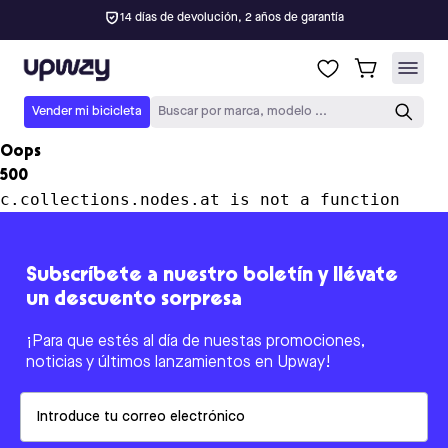
14 días de devolución, 2 años de garantía
Upway
Vender mi bicicleta
Buscar por marca, modelo ...
Oops
500
c.collections.nodes.at is not a function
Subscríbete a nuestro boletín y llévate
un descuento sorpresa
¡Para que estés al día de nuestas promociones,
noticias y últimos lanzamientos en Upway!
Email