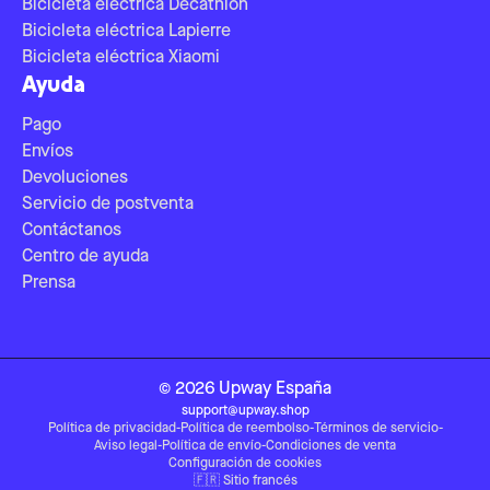
Bicicleta eléctrica Decathlon
Bicicleta eléctrica Lapierre
Bicicleta eléctrica Xiaomi
Ayuda
Pago
Envíos
Devoluciones
Servicio de postventa
Contáctanos
Centro de ayuda
Prensa
©
2026
Upway
España
support@upway.shop
Política de privacidad
-
Política de reembolso
-
Términos de servicio
-
Aviso legal
-
Política de envío
-
Condiciones de venta
Configuración de cookies
🇫🇷
Sitio francés