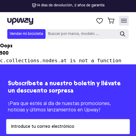
14 días de devolución, 2 años de garantía
Upway
Vender mi bicicleta
Buscar por marca, modelo ...
Oops
500
c.collections.nodes.at is not a function
Subscríbete a nuestro boletín y llévate
un descuento sorpresa
¡Para que estés al día de nuestas promociones,
noticias y últimos lanzamientos en Upway!
Email