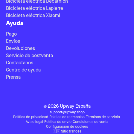
Bicicleta eléctrica Decathlon
Bicicleta eléctrica Lapierre
Bicicleta eléctrica Xiaomi
Ayuda
Pago
Envíos
Devoluciones
Servicio de postventa
Contáctanos
Centro de ayuda
Prensa
©
2026
Upway
España
support@upway.shop
Política de privacidad
-
Política de reembolso
-
Términos de servicio
-
Aviso legal
-
Política de envío
-
Condiciones de venta
Configuración de cookies
🇫🇷
Sitio francés