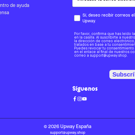
ntro de ayuda
ensa
Sí, deseo recibir correos 
Upway.
Por favor, confirma que has leído l
en la casilla. Al suscribirte a nues
la dirección de correo electrónic
tratados en base a tu consentimient
Puedes revocar tu consentimiento
en el enlace al final de nuestros c
correo a support@upway.shop.
Subscrí
Síguenos
©
2026
Upway
España
support@upway.shop