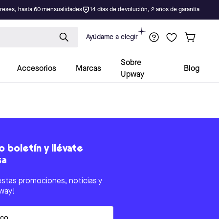
ereses, hasta 60 mensualidades
14 días de devolución, 2 años de garantía
Ayúdame a elegir
Sobre
Accesorios
Marcas
Blog
Upway
 boletín y llévate
sa
estas promociones, noticias y
way!