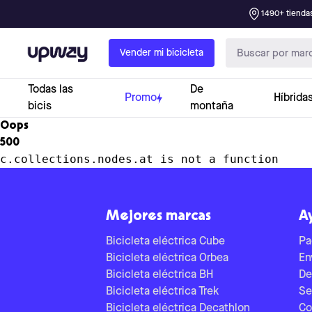
1490+ tiendas
Upway
Vender mi bicicleta
Todas las
De
Promo
Híbrida
bicis
montaña
Oops
500
c.collections.nodes.at is not a function
Mejores marcas
A
Bicicleta eléctrica Cube
Pa
Bicicleta eléctrica Orbea
En
Bicicleta eléctrica BH
De
Bicicleta eléctrica Trek
Se
Bicicleta eléctrica Decathlon
Co