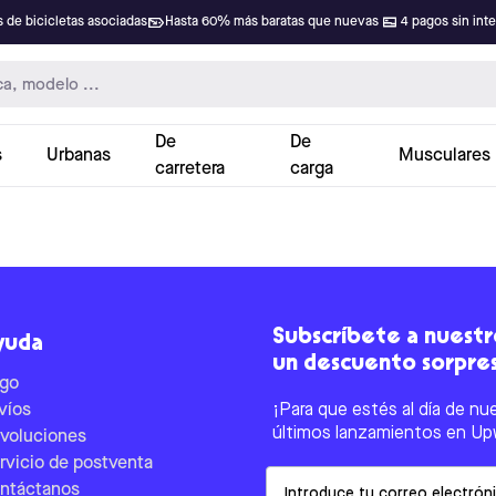
 de bicicletas asociadas
Hasta 60% más baratas que nuevas
4 pagos sin int
De
De
s
Urbanas
Musculares
carretera
carga
Subscríbete a nuestro
yuda
un descuento sorpre
go
víos
¡Para que estés al día de nu
últimos lanzamientos en Up
voluciones
rvicio de postventa
Email
ntáctanos