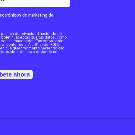
electrónicos de marketing de
a política de privacidad haciendo clic
tro boletín, aceptas que tus datos, como
o, sean almacenados. Tus datos serán
o, conforme al Art. 6.1 a) del RGPD.
 en cualquier momento haciendo clic
orreos electrónicos o enviando un
bete ahora