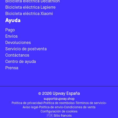
Bicicleta eléctrica Decathlon
Bicicleta eléctrica Lapierre
Bicicleta eléctrica Xiaomi
Ayuda
Pago
Envíos
Devoluciones
Servicio de postventa
Contáctanos
Centro de ayuda
Prensa
©
2026
Upway
España
support@upway.shop
Política de privacidad
-
Política de reembolso
-
Términos de servicio
-
Aviso legal
-
Política de envío
-
Condiciones de venta
Configuración de cookies
🇫🇷
Sitio francés