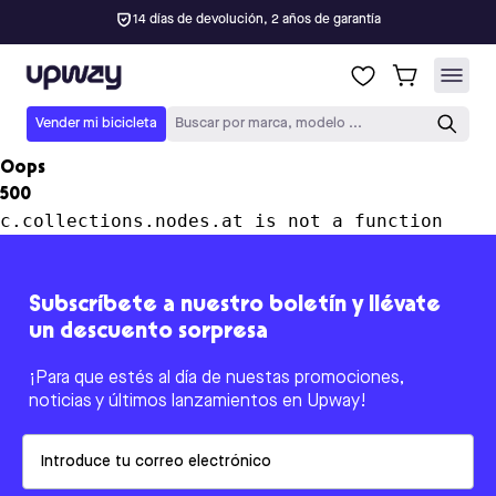
14 días de devolución, 2 años de garantía
Upway
Vender mi bicicleta
Buscar por marca, modelo ...
Oops
500
c.collections.nodes.at is not a function
Subscríbete a nuestro boletín y llévate
un descuento sorpresa
¡Para que estés al día de nuestas promociones,
noticias y últimos lanzamientos en Upway!
Email