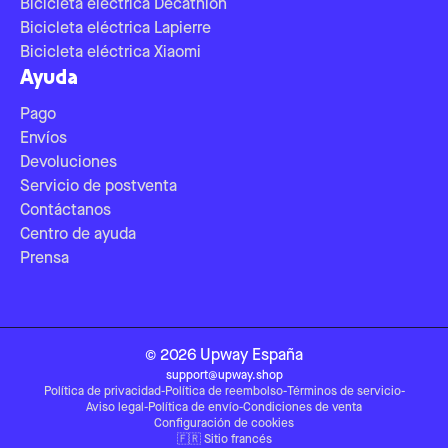
Bicicleta eléctrica Decathlon
Bicicleta eléctrica Lapierre
Bicicleta eléctrica Xiaomi
Ayuda
Pago
Envíos
Devoluciones
Servicio de postventa
Contáctanos
Centro de ayuda
Prensa
©
2026
Upway
España
support@upway.shop
Política de privacidad
-
Política de reembolso
-
Términos de servicio
-
Aviso legal
-
Política de envío
-
Condiciones de venta
Configuración de cookies
🇫🇷
Sitio francés