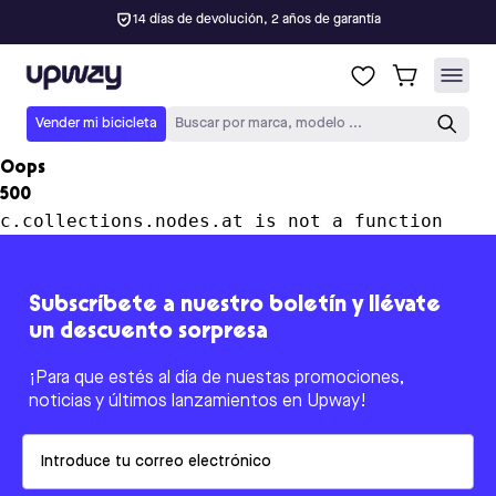
14 días de devolución, 2 años de garantía
Upway
Vender mi bicicleta
Buscar por marca, modelo ...
Oops
500
c.collections.nodes.at is not a function
Subscríbete a nuestro boletín y llévate
un descuento sorpresa
¡Para que estés al día de nuestas promociones,
noticias y últimos lanzamientos en Upway!
Email