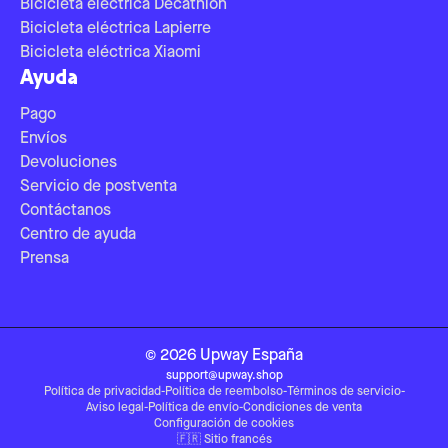
Bicicleta eléctrica Decathlon
Bicicleta eléctrica Lapierre
Bicicleta eléctrica Xiaomi
Ayuda
Pago
Envíos
Devoluciones
Servicio de postventa
Contáctanos
Centro de ayuda
Prensa
©
2026
Upway
España
support@upway.shop
Política de privacidad
-
Política de reembolso
-
Términos de servicio
-
Aviso legal
-
Política de envío
-
Condiciones de venta
Configuración de cookies
🇫🇷
Sitio francés