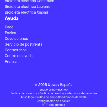
Bicicleta eléctrica Decathlon
Bicicleta eléctrica Lapierre
Bicicleta eléctrica Xiaomi
Ayuda
Pago
Envíos
Devoluciones
Servicio de postventa
Contáctanos
Centro de ayuda
Prensa
©
2026
Upway
España
support@upway.shop
Política de privacidad
-
Política de reembolso
-
Términos de servicio
-
Aviso legal
-
Política de envío
-
Condiciones de venta
Configuración de cookies
🇫🇷
Sitio francés