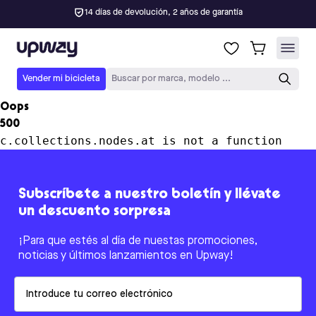
14 días de devolución, 2 años de garantía
Upway
Vender mi bicicleta
Buscar por marca, modelo ...
Oops
500
c.collections.nodes.at is not a function
Subscríbete a nuestro boletín y llévate
un descuento sorpresa
¡Para que estés al día de nuestas promociones,
noticias y últimos lanzamientos en Upway!
Email