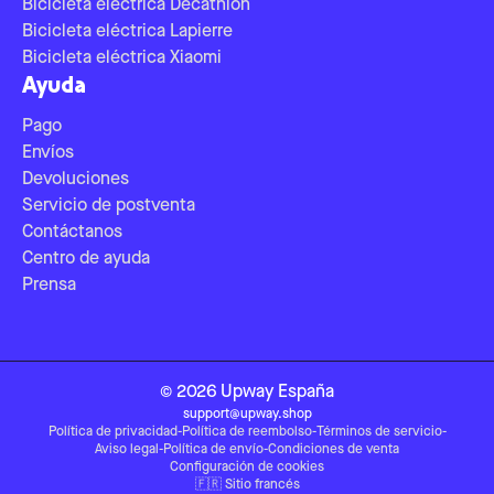
Bicicleta eléctrica Decathlon
Bicicleta eléctrica Lapierre
Bicicleta eléctrica Xiaomi
Ayuda
Pago
Envíos
Devoluciones
Servicio de postventa
Contáctanos
Centro de ayuda
Prensa
©
2026
Upway
España
support@upway.shop
Política de privacidad
-
Política de reembolso
-
Términos de servicio
-
Aviso legal
-
Política de envío
-
Condiciones de venta
Configuración de cookies
🇫🇷
Sitio francés