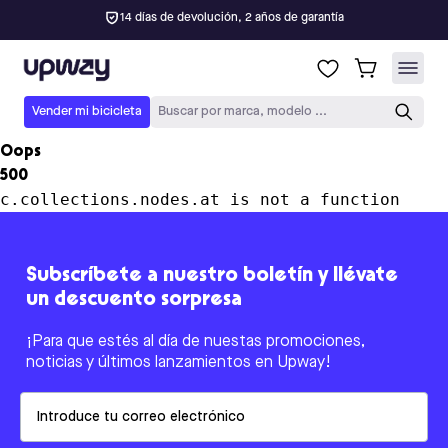
14 días de devolución, 2 años de garantía
Upway
Vender mi bicicleta
Buscar por marca, modelo ...
Oops
500
c.collections.nodes.at is not a function
Subscríbete a nuestro boletín y llévate
un descuento sorpresa
¡Para que estés al día de nuestas promociones,
noticias y últimos lanzamientos en Upway!
Email