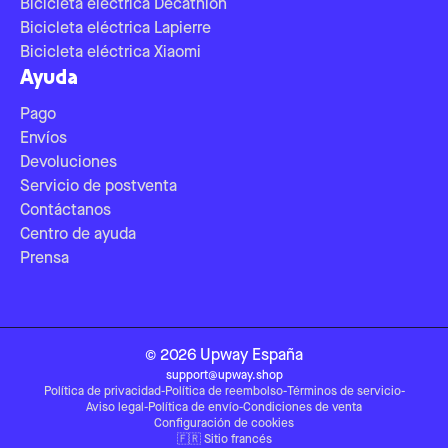
Bicicleta eléctrica Decathlon
Bicicleta eléctrica Lapierre
Bicicleta eléctrica Xiaomi
Ayuda
Pago
Envíos
Devoluciones
Servicio de postventa
Contáctanos
Centro de ayuda
Prensa
©
2026
Upway
España
support@upway.shop
Política de privacidad
-
Política de reembolso
-
Términos de servicio
-
Aviso legal
-
Política de envío
-
Condiciones de venta
Configuración de cookies
🇫🇷
Sitio francés