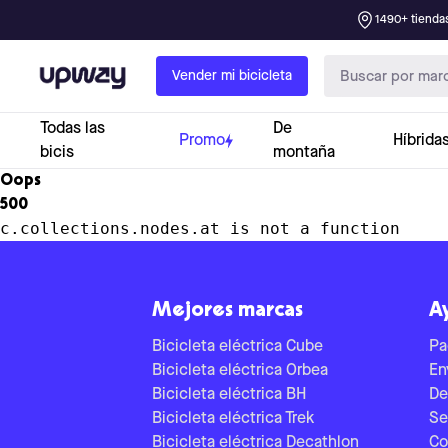
1490+ tiendas
Upway
Vender mi bicicleta
Todas las
De
Promo
Híbrida
bicis
montaña
Oops
500
c.collections.nodes.at is not a function
Mejores marcas
A
Bicicleta eléctrica Cube
Pa
Bicicleta eléctrica Orbea
En
Bicicleta eléctrica BH
De
Bicicleta eléctrica Trek
Se
Bicicleta eléctrica Decathlon
Co