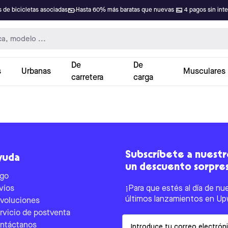
 de bicicletas asociadas
Hasta 60% más baratas que nuevas
4 pagos sin int
De
De
s
Urbanas
Musculares
carretera
carga
Subscríbete a nuestro
yuda
un descuento sorpre
go
víos
¡Para que estés al día de nu
últimos lanzamientos en Up
voluciones
rvicio de postventa
Email
ntáctanos