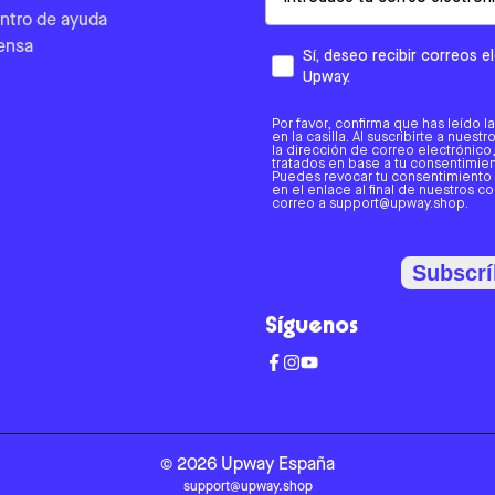
ntro de ayuda
ensa
Sí, deseo recibir correos 
Upway.
Por favor, confirma que has leído l
en la casilla. Al suscribirte a nues
la dirección de correo electrónic
tratados en base a tu consentimient
Puedes revocar tu consentimiento
en el enlace al final de nuestros c
correo a support@upway.shop.
Subscrí
Síguenos
©
2026
Upway
España
support@upway.shop