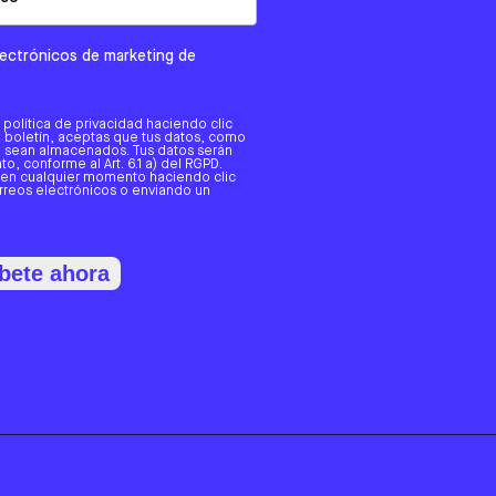
electrónicos de marketing de
a política de privacidad haciendo clic
tro boletín, aceptas que tus datos, como
o, sean almacenados. Tus datos serán
o, conforme al Art. 6.1 a) del RGPD.
 en cualquier momento haciendo clic
orreos electrónicos o enviando un
bete ahora