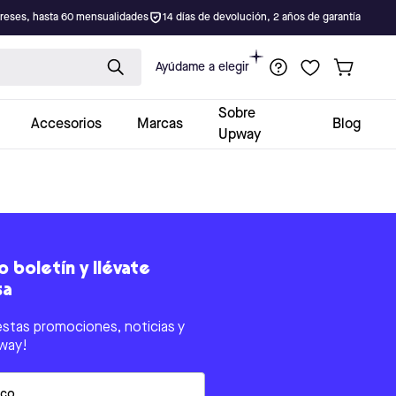
ereses, hasta 60 mensualidades
14 días de devolución, 2 años de garantía
Ayúdame a elegir
Sobre
Accesorios
Marcas
Blog
Upway
 boletín y llévate
sa
estas promociones, noticias y
way!