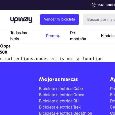
1490+ tiendas
Upway
Vender mi bicicleta
Todas las
De
Promo
Híbrida
bicis
montaña
Oops
500
c.collections.nodes.at is not a function
Mejores marcas
A
Bicicleta eléctrica Cube
Pa
Bicicleta eléctrica Orbea
En
Bicicleta eléctrica BH
De
Bicicleta eléctrica Trek
Se
Bicicleta eléctrica Decathlon
Co