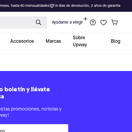
ereses, hasta 60 mensualidades
14 días de devolución, 2 años de garantía
Ayúdame a elegir
Sobre
Accesorios
Marcas
Blog
Upway
 boletín y llévate
sa
estas promociones, noticias y
way!