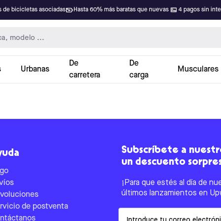
 de bicicletas asociadas
Hasta 60% más baratas que nuevas
4 pagos sin int
De
De
s
Urbanas
Musculares
carretera
carga
Subscríbete a nuestro
yuda
un descuento sorpre
go
víos
¡Para que estés al día de nu
últimos lanzamientos en Up
voluciones
rvicio de postventa
Email
ntáctanos