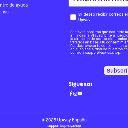
ntro de ayuda
ensa
Sí, deseo recibir correos 
Upway.
Por favor, confirma que has leído l
en la casilla. Al suscribirte a nues
la dirección de correo electrónic
tratados en base a tu consentimient
Puedes revocar tu consentimiento
en el enlace al final de nuestros c
correo a support@upway.shop.
Subscrí
Síguenos
©
2026
Upway
España
support@upway.shop