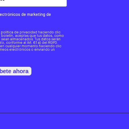
electrónicos de marketing de
a política de privacidad haciendo clic
tro boletín, aceptas que tus datos, como
o, sean almacenados. Tus datos serán
o, conforme al Art. 6.1 a) del RGPD.
 en cualquier momento haciendo clic
orreos electrónicos o enviando un
bete ahora