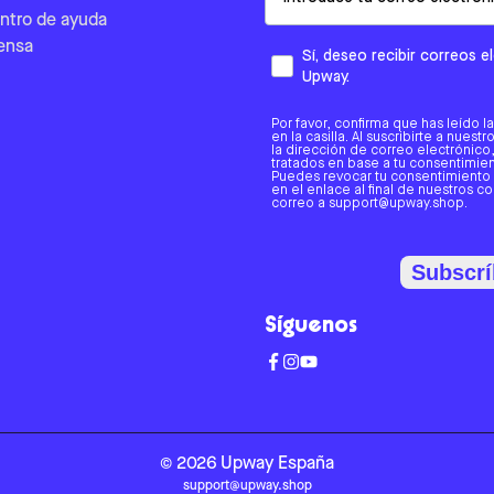
ntro de ayuda
ensa
Sí, deseo recibir correos 
Upway.
Por favor, confirma que has leído l
en la casilla. Al suscribirte a nues
la dirección de correo electrónic
tratados en base a tu consentimient
Puedes revocar tu consentimiento
en el enlace al final de nuestros c
correo a support@upway.shop.
Subscrí
Síguenos
©
2026
Upway
España
support@upway.shop