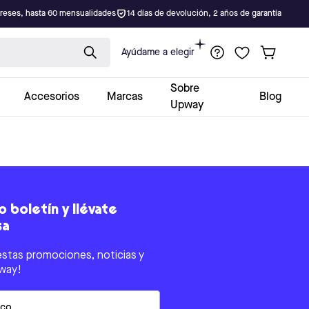
ereses, hasta 60 mensualidades
14 días de devolución, 2 años de garantía
Ayúdame a elegir
Sobre
Accesorios
Marcas
Blog
Upway
 boletín y llévate
sa
estas promociones, noticias y
way!