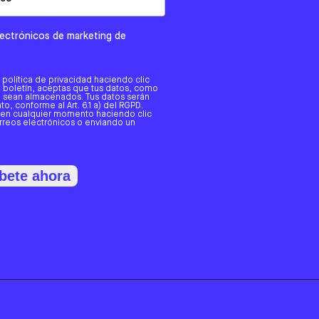
electrónicos de marketing de
a política de privacidad haciendo clic
tro boletín, aceptas que tus datos, como
o, sean almacenados. Tus datos serán
o, conforme al Art. 6.1 a) del RGPD.
 en cualquier momento haciendo clic
orreos electrónicos o enviando un
bete ahora