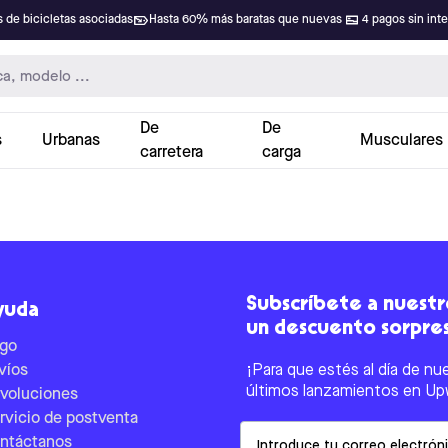
 de bicicletas asociadas
Hasta 60% más baratas que nuevas
4 pagos sin int
De
De
s
Urbanas
Musculares
carretera
carga
Subscríbete a nuestro
yuda
un descuento sorpre
go
víos
¡Para que estés al día de nu
últimos lanzamientos en Up
voluciones
rvicio de postventa
Email
ntáctanos