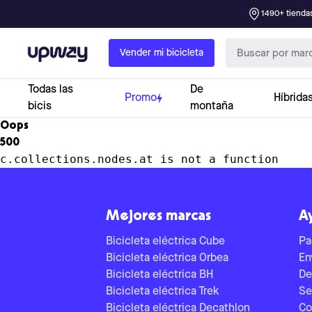
1490+ tiendas
Upway
Vender mi bicicleta
Todas las
De
Promo
Híbrida
bicis
montaña
Oops
500
c.collections.nodes.at is not a function
Mejores marcas
A
Bicicleta eléctrica Cube
Pa
Bicicleta eléctrica Orbea
En
Bicicleta eléctrica BH
De
Bicicleta eléctrica Trek
Se
Bicicleta eléctrica Decathlon
Co