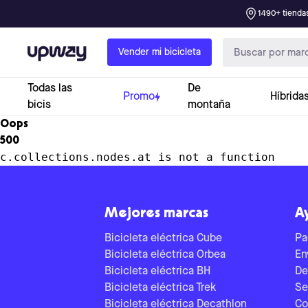
1490+ tiendas
Upway
Vender mi bicicleta
Todas las
De
Promo
Híbrida
bicis
montaña
Oops
500
c.collections.nodes.at is not a function
Mejores marcas
A
Bicicleta eléctrica Cube
Pa
Bicicleta eléctrica Orbea
En
Bicicleta eléctrica BH
De
Bicicleta eléctrica Trek
Se
Bicicleta eléctrica Decathlon
Co