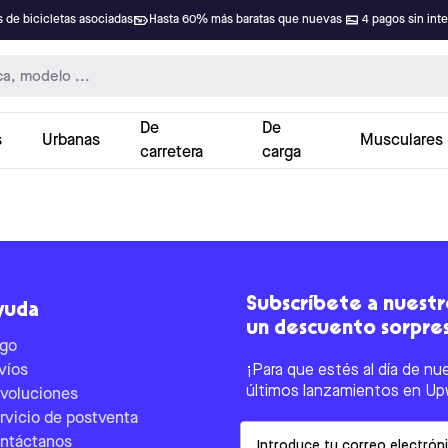
 de bicicletas asociadas
Hasta 60% más baratas que nuevas
4 pagos sin int
De
De
s
Urbanas
Musculares
carretera
carga
Subscríbete a nuestro
yuda
un descuento sorpre
go
víos
¡Para que estés al día de nu
últimos lanzamientos en Up
voluciones
rvicio de postventa
Email
ntáctanos