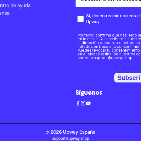
ntro de ayuda
ensa
Sí, deseo recibir correos 
Upway.
Por favor, confirma que has leído l
en la casilla. Al suscribirte a nues
la dirección de correo electrónic
tratados en base a tu consentimient
Puedes revocar tu consentimiento
en el enlace al final de nuestros c
correo a support@upway.shop.
Subscrí
Síguenos
©
2026
Upway
España
support@upway.shop