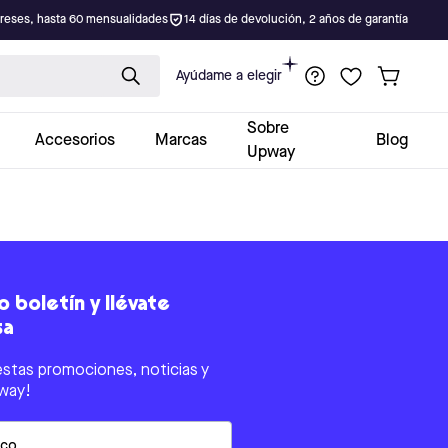
ereses, hasta 60 mensualidades
14 días de devolución, 2 años de garantía
Ayúdame a elegir
Sobre
Accesorios
Marcas
Blog
Upway
 boletín y llévate
sa
estas promociones, noticias y
way!