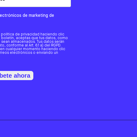
electrónicos de marketing de
a política de privacidad haciendo clic
tro boletín, aceptas que tus datos, como
o, sean almacenados. Tus datos serán
o, conforme al Art. 6.1 a) del RGPD.
 en cualquier momento haciendo clic
orreos electrónicos o enviando un
bete ahora