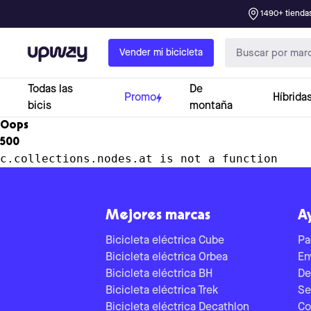
1490+ tiendas
Upway
Vender mi bicicleta
Todas las
De
Promo
Híbrida
bicis
montaña
Oops
500
c.collections.nodes.at is not a function
Mejores marcas
A
Bicicleta eléctrica Cube
Pa
Bicicleta eléctrica Orbea
En
Bicicleta eléctrica BH
De
Bicicleta eléctrica Trek
Se
Bicicleta eléctrica Decathlon
Co