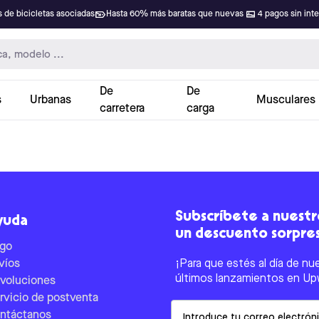
 de bicicletas asociadas
Hasta 60% más baratas que nuevas
4 pagos sin int
De
De
s
Urbanas
Musculares
carretera
carga
Subscríbete a nuestro
yuda
un descuento sorpre
go
víos
¡Para que estés al día de nu
últimos lanzamientos en Up
voluciones
rvicio de postventa
Email
ntáctanos