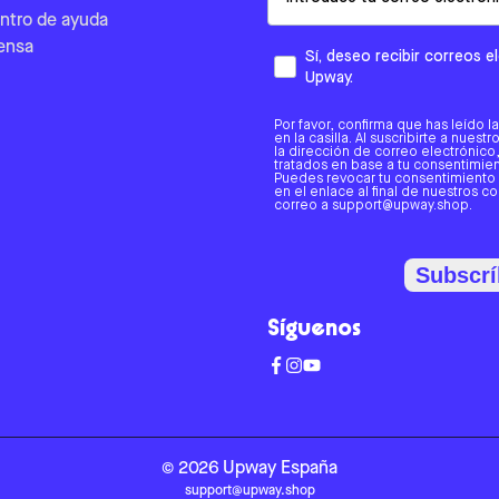
ntro de ayuda
ensa
Sí, deseo recibir correos 
Upway.
Por favor, confirma que has leído l
en la casilla. Al suscribirte a nues
la dirección de correo electrónic
tratados en base a tu consentimient
Puedes revocar tu consentimiento
en el enlace al final de nuestros c
correo a support@upway.shop.
Subscrí
Síguenos
©
2026
Upway
España
support@upway.shop