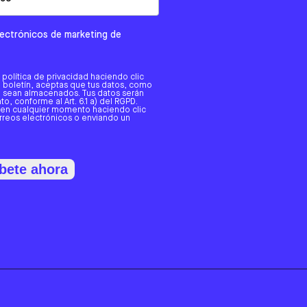
electrónicos de marketing de
a política de privacidad haciendo clic
tro boletín, aceptas que tus datos, como
o, sean almacenados. Tus datos serán
o, conforme al Art. 6.1 a) del RGPD.
 en cualquier momento haciendo clic
orreos electrónicos o enviando un
bete ahora