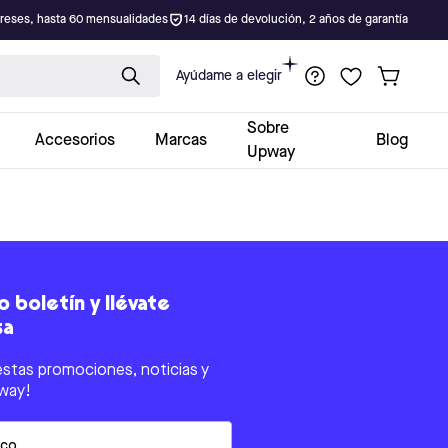
ereses, hasta 60 mensualidades
14 días de devolución, 2 años de garantía
Ayúdame a elegir
Sobre
Accesorios
Marcas
Blog
Upway
 boletín y llévate
sa
estas promociones, noticias y
way!