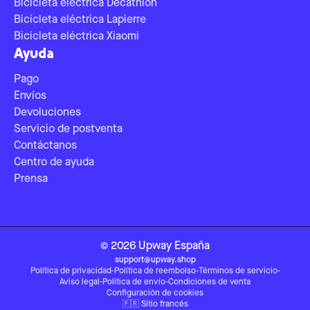
Bicicleta eléctrica Decathlon
Bicicleta eléctrica Lapierre
Bicicleta eléctrica Xiaomi
Ayuda
Pago
Envíos
Devoluciones
Servicio de postventa
Contáctanos
Centro de ayuda
Prensa
©
2026
Upway
España
support@upway.shop
Política de privacidad
-
Política de reembolso
-
Términos de servicio
-
Aviso legal
-
Política de envío
-
Condiciones de venta
Configuración de cookies
🇫🇷
Sitio francés