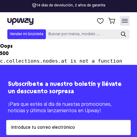
14 días de devolución, 2 años de garantía
Upway
Vender mi bicicleta
Buscar por marca, modelo ...
Oops
500
c.collections.nodes.at is not a function
Subscríbete a nuestro boletín y llévate
un descuento sorpresa
¡Para que estés al día de nuestas promociones,
noticias y últimos lanzamientos en Upway!
Email