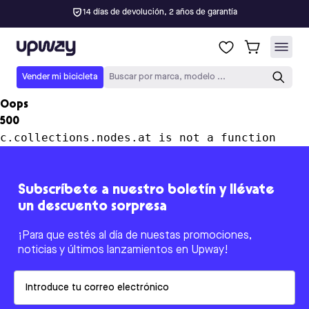
14 días de devolución, 2 años de garantía
Upway
Vender mi bicicleta
Buscar por marca, modelo ...
Oops
500
c.collections.nodes.at is not a function
Subscríbete a nuestro boletín y llévate
un descuento sorpresa
¡Para que estés al día de nuestas promociones,
noticias y últimos lanzamientos en Upway!
Email