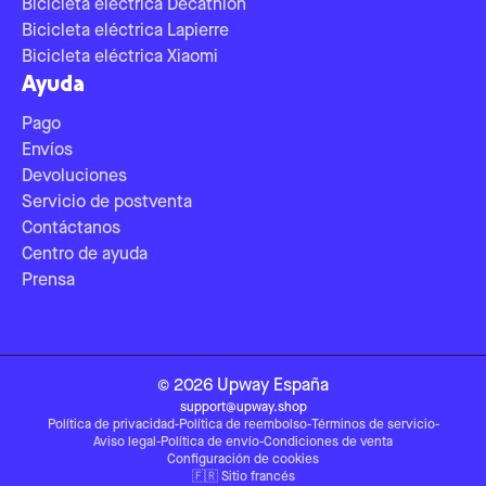
Bicicleta eléctrica Decathlon
Bicicleta eléctrica Lapierre
Bicicleta eléctrica Xiaomi
Ayuda
Pago
Envíos
Devoluciones
Servicio de postventa
Contáctanos
Centro de ayuda
Prensa
©
2026
Upway
España
support@upway.shop
Política de privacidad
-
Política de reembolso
-
Términos de servicio
-
Aviso legal
-
Política de envío
-
Condiciones de venta
Configuración de cookies
🇫🇷
Sitio francés