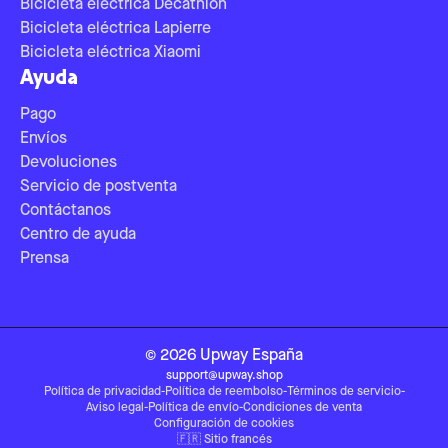
Bicicleta eléctrica Decathlon
Bicicleta eléctrica Lapierre
Bicicleta eléctrica Xiaomi
Ayuda
Pago
Envíos
Devoluciones
Servicio de postventa
Contáctanos
Centro de ayuda
Prensa
©
2026
Upway
España
support@upway.shop
Política de privacidad
-
Política de reembolso
-
Términos de servicio
-
Aviso legal
-
Política de envío
-
Condiciones de venta
Configuración de cookies
🇫🇷
Sitio francés