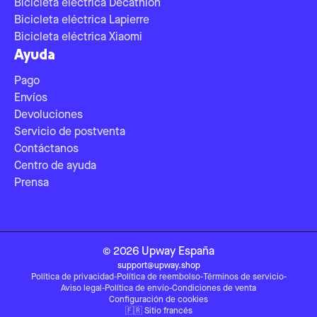
Bicicleta eléctrica Decathlon
Bicicleta eléctrica Lapierre
Bicicleta eléctrica Xiaomi
Ayuda
Pago
Envíos
Devoluciones
Servicio de postventa
Contáctanos
Centro de ayuda
Prensa
©
2026
Upway
España
support@upway.shop
Política de privacidad
-
Política de reembolso
-
Términos de servicio
-
Aviso legal
-
Política de envío
-
Condiciones de venta
Configuración de cookies
🇫🇷
Sitio francés