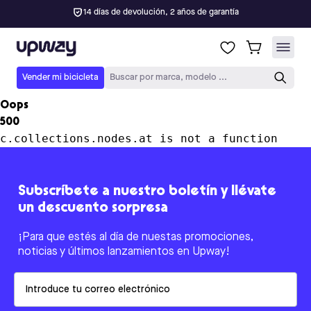
14 días de devolución, 2 años de garantía
Upway
Vender mi bicicleta
Buscar por marca, modelo ...
Oops
500
c.collections.nodes.at is not a function
Subscríbete a nuestro boletín y llévate
un descuento sorpresa
¡Para que estés al día de nuestas promociones,
noticias y últimos lanzamientos en Upway!
Email