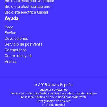
Bicicleta eléctrica Decathlon
Bicicleta eléctrica Lapierre
Bicicleta eléctrica Xiaomi
Ayuda
Pago
Envíos
Devoluciones
Servicio de postventa
Contáctanos
Centro de ayuda
Prensa
©
2026
Upway
España
support@upway.shop
Política de privacidad
-
Política de reembolso
-
Términos de servicio
-
Aviso legal
-
Política de envío
-
Condiciones de venta
Configuración de cookies
🇫🇷
Sitio francés