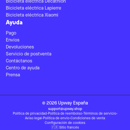
Bicicleta eléctrica Decathlon
Bicicleta eléctrica Lapierre
Bicicleta eléctrica Xiaomi
Ayuda
Pago
Envíos
Devoluciones
Servicio de postventa
Contáctanos
Centro de ayuda
Prensa
©
2026
Upway
España
support@upway.shop
Política de privacidad
-
Política de reembolso
-
Términos de servicio
-
Aviso legal
-
Política de envío
-
Condiciones de venta
Configuración de cookies
🇫🇷
Sitio francés