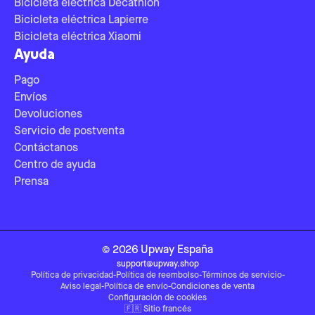
Bicicleta eléctrica Decathlon
Bicicleta eléctrica Lapierre
Bicicleta eléctrica Xiaomi
Ayuda
Pago
Envíos
Devoluciones
Servicio de postventa
Contáctanos
Centro de ayuda
Prensa
©
2026
Upway
España
support@upway.shop
Política de privacidad
-
Política de reembolso
-
Términos de servicio
-
Aviso legal
-
Política de envío
-
Condiciones de venta
Configuración de cookies
🇫🇷
Sitio francés