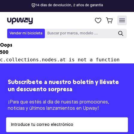
14 días de devolución, 2 años de garantía
Upway
Vender mi bicicleta
Buscar por marca, modelo ...
Oops
500
c.collections.nodes.at is not a function
Subscríbete a nuestro boletín y llévate
un descuento sorpresa
¡Para que estés al día de nuestas promociones,
noticias y últimos lanzamientos en Upway!
Email