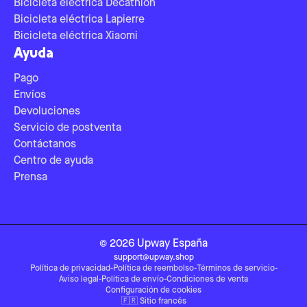
Bicicleta eléctrica Decathlon
Bicicleta eléctrica Lapierre
Bicicleta eléctrica Xiaomi
Ayuda
Pago
Envíos
Devoluciones
Servicio de postventa
Contáctanos
Centro de ayuda
Prensa
©
2026
Upway
España
support@upway.shop
Política de privacidad
-
Política de reembolso
-
Términos de servicio
-
Aviso legal
-
Política de envío
-
Condiciones de venta
Configuración de cookies
🇫🇷
Sitio francés