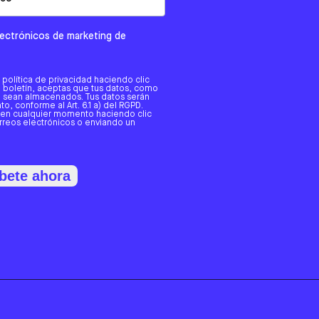
electrónicos de marketing de
a política de privacidad haciendo clic
tro boletín, aceptas que tus datos, como
o, sean almacenados. Tus datos serán
o, conforme al Art. 6.1 a) del RGPD.
 en cualquier momento haciendo clic
orreos electrónicos o enviando un
bete ahora