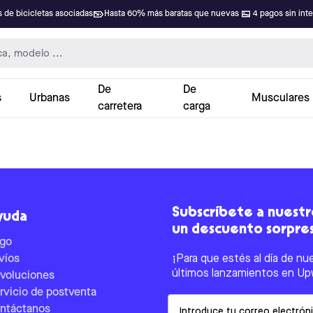
 de bicicletas asociadas
Hasta 60% más baratas que nuevas
4 pagos sin int
De
De
s
Urbanas
Musculares
carretera
carga
Subscríbete a nuestro
yuda
un descuento sorpre
go
víos
¡Para que estés al día de nu
últimos lanzamientos en Up
voluciones
rvicio de postventa
Email
ntáctanos