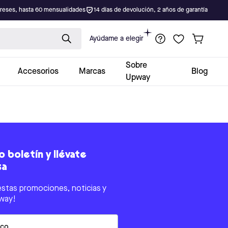
ereses, hasta 60 mensualidades
14 días de devolución, 2 años de garantía
Ayúdame a elegir
Sobre
Accesorios
Marcas
Blog
Upway
 boletín y llévate
sa
estas promociones, noticias y
way!