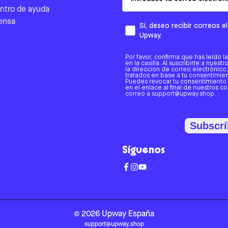
ntro de ayuda
ensa
Sí, deseo recibir correos 
Upway.
Por favor, confirma que has leído l
en la casilla. Al suscribirte a nues
la dirección de correo electrónic
tratados en base a tu consentimient
Puedes revocar tu consentimiento
en el enlace al final de nuestros c
correo a support@upway.shop.
Subscrí
Síguenos
©
2026
Upway
España
support@upway.shop