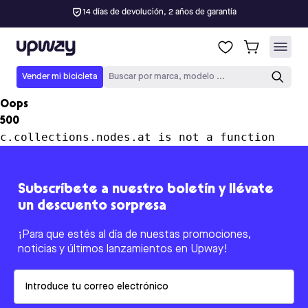
14 días de devolución, 2 años de garantía
Upway
Vender mi bicicleta
Buscar por marca, modelo ...
Oops
500
c.collections.nodes.at is not a function
Subscríbete a nuestro boletín y llévate
un descuento sorpresa
¡Para que estés al día de nuestas promociones,
noticias y últimos lanzamientos en Upway!
Email