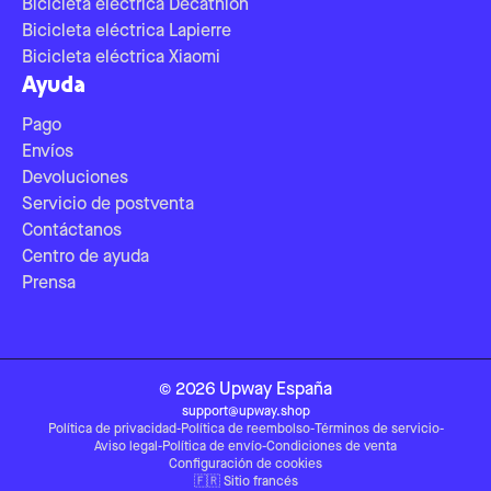
Bicicleta eléctrica Decathlon
Bicicleta eléctrica Lapierre
Bicicleta eléctrica Xiaomi
Ayuda
Pago
Envíos
Devoluciones
Servicio de postventa
Contáctanos
Centro de ayuda
Prensa
©
2026
Upway
España
support@upway.shop
Política de privacidad
-
Política de reembolso
-
Términos de servicio
-
Aviso legal
-
Política de envío
-
Condiciones de venta
Configuración de cookies
🇫🇷
Sitio francés