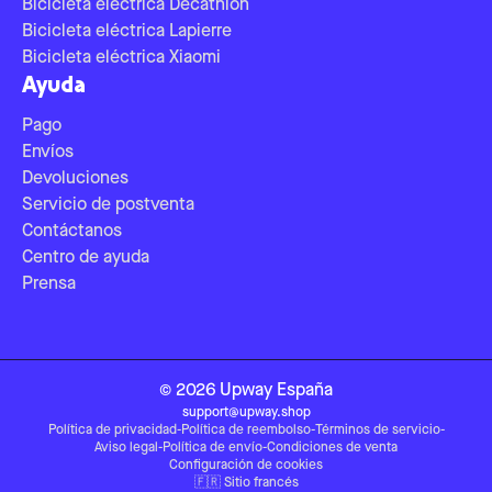
Bicicleta eléctrica Decathlon
Bicicleta eléctrica Lapierre
Bicicleta eléctrica Xiaomi
Ayuda
Pago
Envíos
Devoluciones
Servicio de postventa
Contáctanos
Centro de ayuda
Prensa
©
2026
Upway
España
support@upway.shop
Política de privacidad
-
Política de reembolso
-
Términos de servicio
-
Aviso legal
-
Política de envío
-
Condiciones de venta
Configuración de cookies
🇫🇷
Sitio francés