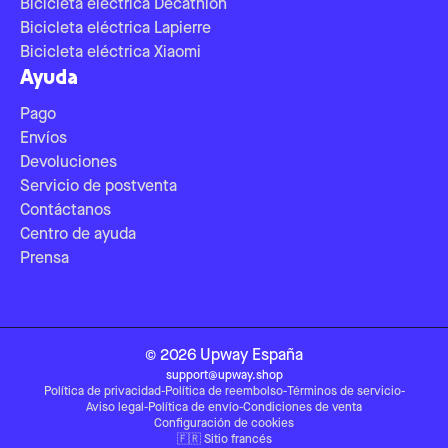
Bicicleta eléctrica Decathlon
Bicicleta eléctrica Lapierre
Bicicleta eléctrica Xiaomi
Ayuda
Pago
Envíos
Devoluciones
Servicio de postventa
Contáctanos
Centro de ayuda
Prensa
©
2026
Upway
España
support@upway.shop
Política de privacidad
-
Política de reembolso
-
Términos de servicio
-
Aviso legal
-
Política de envío
-
Condiciones de venta
Configuración de cookies
🇫🇷
Sitio francés