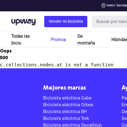
1490+ tiendas
Upway
Vender mi bicicleta
Todas las
De
Promo
Híbrida
bicis
montaña
Oops
500
c.collections.nodes.at is not a function
Mejores marcas
A
Bicicleta eléctrica Cube
Pa
Bicicleta eléctrica Orbea
En
Bicicleta eléctrica BH
De
Bicicleta eléctrica Trek
Se
Bicicleta eléctrica Decathlon
Co