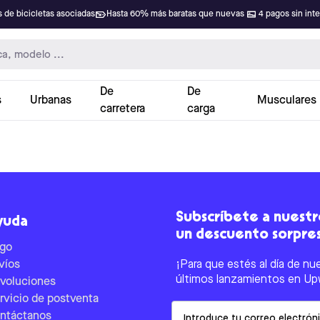
 de bicicletas asociadas
Hasta 60% más baratas que nuevas
4 pagos sin int
De
De
s
Urbanas
Musculares
carretera
carga
Subscríbete a nuestro
yuda
un descuento sorpre
go
víos
¡Para que estés al día de nu
últimos lanzamientos en Up
voluciones
rvicio de postventa
Email
ntáctanos