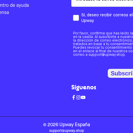
ntro de ayuda
ensa
Sí, deseo recibir correos 
Upway.
Por favor, confirma que has leído l
en la casilla. Al suscribirte a nues
la dirección de correo electrónic
tratados en base a tu consentimient
Puedes revocar tu consentimiento
en el enlace al final de nuestros c
correo a support@upway.shop.
Subscrí
Síguenos
©
2026
Upway
España
support@upway.shop