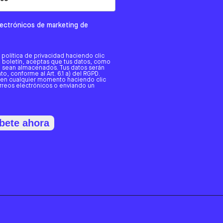
electrónicos de marketing de
a política de privacidad haciendo clic
tro boletín, aceptas que tus datos, como
o, sean almacenados. Tus datos serán
o, conforme al Art. 6.1 a) del RGPD.
 en cualquier momento haciendo clic
orreos electrónicos o enviando un
bete ahora