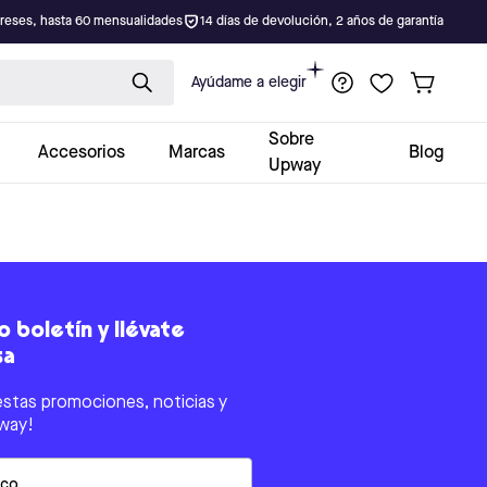
ereses, hasta 60 mensualidades
14 días de devolución, 2 años de garantía
Ayúdame a elegir
Sobre
Accesorios
Marcas
Blog
Upway
 boletín y llévate
sa
estas promociones, noticias y
way!