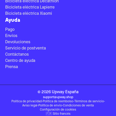
Bicicleta eléctrica Decathlon
Bicicleta eléctrica Lapierre
Bicicleta eléctrica Xiaomi
Ayuda
Pago
Envíos
Devoluciones
Servicio de postventa
Contáctanos
Centro de ayuda
Prensa
©
2026
Upway
España
support@upway.shop
Política de privacidad
-
Política de reembolso
-
Términos de servicio
-
Aviso legal
-
Política de envío
-
Condiciones de venta
Configuración de cookies
🇫🇷
Sitio francés