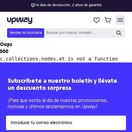
14 días de devolución, 2 años de garantía
Upway
Vender mi bicicleta
Buscar por marca, modelo ...
Oops
500
c.collections.nodes.at is not a function
Subscríbete a nuestro boletín y llévate
un descuento sorpresa
¡Para que estés al día de nuestas promociones,
noticias y últimos lanzamientos en Upway!
Email