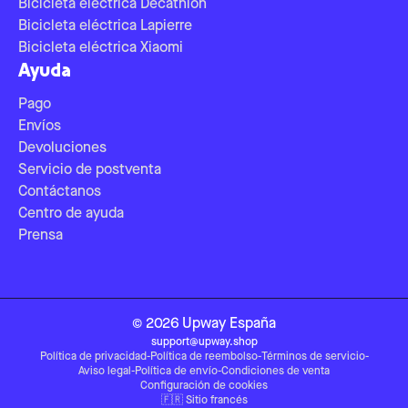
Bicicleta eléctrica Decathlon
Bicicleta eléctrica Lapierre
Bicicleta eléctrica Xiaomi
Ayuda
Pago
Envíos
Devoluciones
Servicio de postventa
Contáctanos
Centro de ayuda
Prensa
©
2026
Upway
España
support@upway.shop
Política de privacidad
-
Política de reembolso
-
Términos de servicio
-
Aviso legal
-
Política de envío
-
Condiciones de venta
Configuración de cookies
🇫🇷
Sitio francés