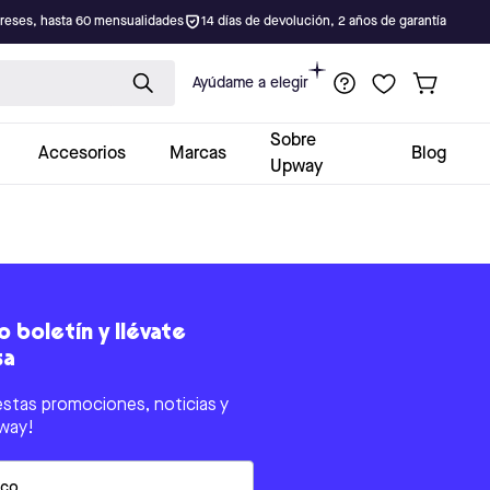
ereses, hasta 60 mensualidades
14 días de devolución, 2 años de garantía
Ayúdame a elegir
Sobre
Accesorios
Marcas
Blog
Upway
 boletín y llévate
sa
estas promociones, noticias y
way!