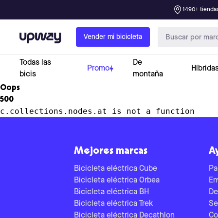
1490+ tiendas
Upway
Vender mi bicicleta
Todas las
De
Promo
Híbrida
bicis
montaña
Oops
500
c.collections.nodes.at is not a function
Mejores marcas
A
Bicicleta eléctrica Cube
Pa
Bicicleta eléctrica Orbea
En
Bicicleta eléctrica BH
De
Bicicleta eléctrica Trek
Se
Bicicleta eléctrica Decathlon
Co