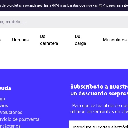
 de bicicletas asociadas
Hasta 60% más baratas que nuevas
4 pagos sin int
De
De
s
Urbanas
Musculares
carretera
carga
Subscríbete a nuestro
yuda
un descuento sorpre
go
víos
¡Para que estés al día de nu
últimos lanzamientos en Up
voluciones
rvicio de postventa
Email
ntáctanos