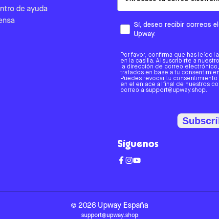
ntro de ayuda
ensa
Sí, deseo recibir correos 
Upway.
Por favor, confirma que has leído l
en la casilla. Al suscribirte a nues
la dirección de correo electrónic
tratados en base a tu consentimient
Puedes revocar tu consentimiento
en el enlace al final de nuestros c
correo a support@upway.shop.
Subscrí
Síguenos
©
2026
Upway
España
support@upway.shop