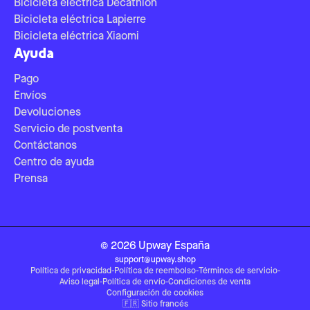
Bicicleta eléctrica Decathlon
Bicicleta eléctrica Lapierre
Bicicleta eléctrica Xiaomi
Ayuda
Pago
Envíos
Devoluciones
Servicio de postventa
Contáctanos
Centro de ayuda
Prensa
©
2026
Upway
España
support@upway.shop
Política de privacidad
-
Política de reembolso
-
Términos de servicio
-
Aviso legal
-
Política de envío
-
Condiciones de venta
Configuración de cookies
🇫🇷
Sitio francés