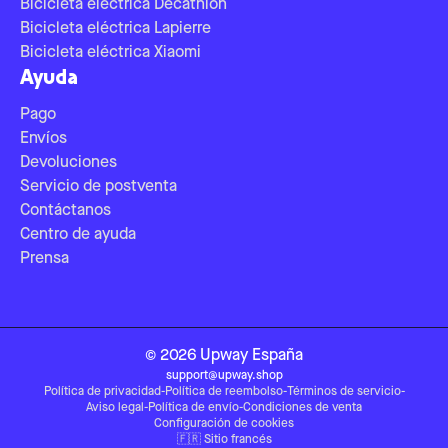
Bicicleta eléctrica Decathlon
Bicicleta eléctrica Lapierre
Bicicleta eléctrica Xiaomi
Ayuda
Pago
Envíos
Devoluciones
Servicio de postventa
Contáctanos
Centro de ayuda
Prensa
©
2026
Upway
España
support@upway.shop
Política de privacidad
-
Política de reembolso
-
Términos de servicio
-
Aviso legal
-
Política de envío
-
Condiciones de venta
Configuración de cookies
🇫🇷
Sitio francés