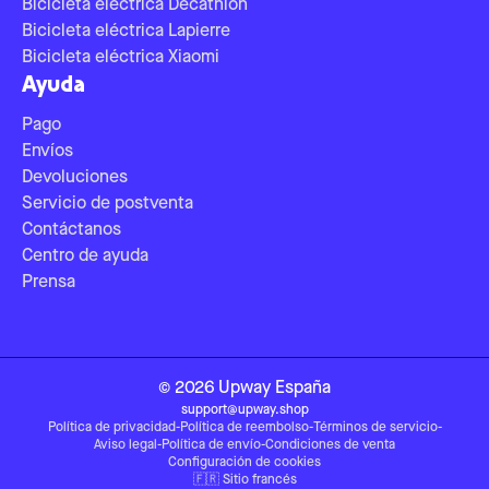
Bicicleta eléctrica Decathlon
Bicicleta eléctrica Lapierre
Bicicleta eléctrica Xiaomi
Ayuda
Pago
Envíos
Devoluciones
Servicio de postventa
Contáctanos
Centro de ayuda
Prensa
©
2026
Upway
España
support@upway.shop
Política de privacidad
-
Política de reembolso
-
Términos de servicio
-
Aviso legal
-
Política de envío
-
Condiciones de venta
Configuración de cookies
🇫🇷
Sitio francés