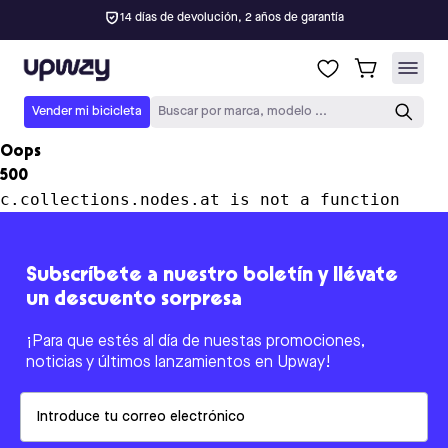
14 días de devolución, 2 años de garantía
Upway
Vender mi bicicleta
Buscar por marca, modelo ...
Oops
500
c.collections.nodes.at is not a function
Subscríbete a nuestro boletín y llévate
un descuento sorpresa
¡Para que estés al día de nuestas promociones,
noticias y últimos lanzamientos en Upway!
Email