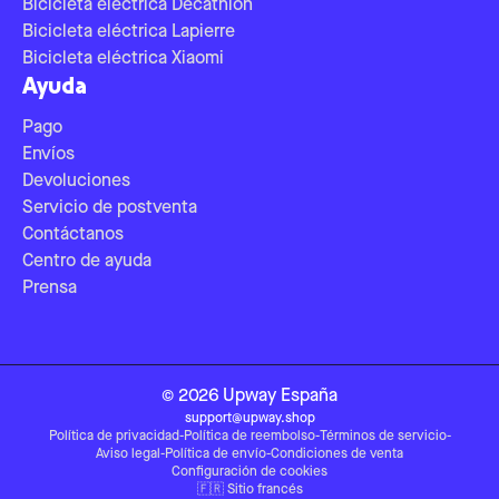
Bicicleta eléctrica Decathlon
Bicicleta eléctrica Lapierre
Bicicleta eléctrica Xiaomi
Ayuda
Pago
Envíos
Devoluciones
Servicio de postventa
Contáctanos
Centro de ayuda
Prensa
©
2026
Upway
España
support@upway.shop
Política de privacidad
-
Política de reembolso
-
Términos de servicio
-
Aviso legal
-
Política de envío
-
Condiciones de venta
Configuración de cookies
🇫🇷
Sitio francés