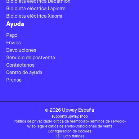
Bicicleta eléctrica Decathlon
Bicicleta eléctrica Lapierre
Bicicleta eléctrica Xiaomi
Ayuda
Pago
Envíos
Devoluciones
Servicio de postventa
Contáctanos
Centro de ayuda
Prensa
©
2026
Upway
España
support@upway.shop
Política de privacidad
-
Política de reembolso
-
Términos de servicio
-
Aviso legal
-
Política de envío
-
Condiciones de venta
Configuración de cookies
🇫🇷
Sitio francés