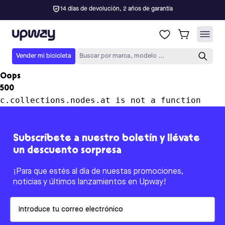
14 días de devolución, 2 años de garantía
Upway
Vender mi bicicleta
Buscar por marca, modelo ...
Oops
500
c.collections.nodes.at is not a function
Subscríbete a nuestro boletín y llévate
un descuento sorpresa
¡Para que estés al día de nuestas promociones,
noticias y últimos lanzamientos en Upway!
Email