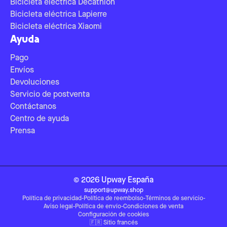
Bicicleta eléctrica Decathlon
Bicicleta eléctrica Lapierre
Bicicleta eléctrica Xiaomi
Ayuda
Pago
Envíos
Devoluciones
Servicio de postventa
Contáctanos
Centro de ayuda
Prensa
©
2026
Upway
España
support@upway.shop
Política de privacidad
-
Política de reembolso
-
Términos de servicio
-
Aviso legal
-
Política de envío
-
Condiciones de venta
Configuración de cookies
🇫🇷
Sitio francés