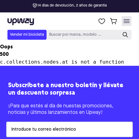
14 días de devolución, 2 años de garantía
Upway
Vender mi bicicleta
Buscar por marca, modelo ...
Oops
500
c.collections.nodes.at is not a function
Subscríbete a nuestro boletín y llévate
un descuento sorpresa
¡Para que estés al día de nuestas promociones,
noticias y últimos lanzamientos en Upway!
Email