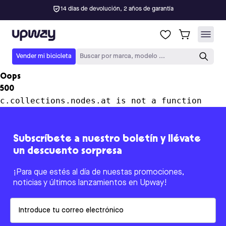
14 días de devolución, 2 años de garantía
Upway
Vender mi bicicleta
Buscar por marca, modelo ...
Oops
500
c.collections.nodes.at is not a function
Subscríbete a nuestro boletín y llévate
un descuento sorpresa
¡Para que estés al día de nuestas promociones,
noticias y últimos lanzamientos en Upway!
Email