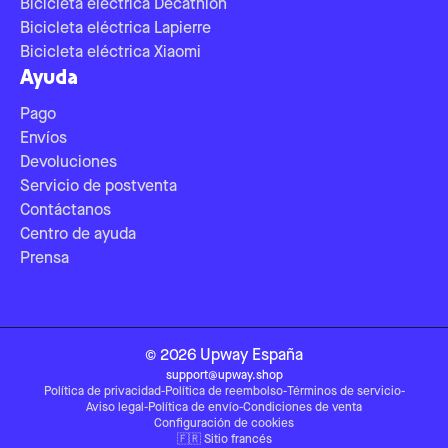
Bicicleta eléctrica Decathlon
Bicicleta eléctrica Lapierre
Bicicleta eléctrica Xiaomi
Ayuda
Pago
Envíos
Devoluciones
Servicio de postventa
Contáctanos
Centro de ayuda
Prensa
©
2026
Upway
España
support@upway.shop
Política de privacidad
-
Política de reembolso
-
Términos de servicio
-
Aviso legal
-
Política de envío
-
Condiciones de venta
Configuración de cookies
🇫🇷
Sitio francés