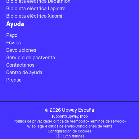
Bicicleta eléctrica Decathlon
Bicicleta eléctrica Lapierre
Bicicleta eléctrica Xiaomi
Ayuda
Pago
Envíos
Devoluciones
Servicio de postventa
Contáctanos
Centro de ayuda
Prensa
©
2026
Upway
España
support@upway.shop
Política de privacidad
-
Política de reembolso
-
Términos de servicio
-
Aviso legal
-
Política de envío
-
Condiciones de venta
Configuración de cookies
🇫🇷
Sitio francés