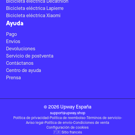
Bicicleta eléctrica Decathlon
Bicicleta eléctrica Lapierre
Bicicleta eléctrica Xiaomi
Ayuda
Pago
Envíos
Devoluciones
Servicio de postventa
Contáctanos
Centro de ayuda
Prensa
©
2026
Upway
España
support@upway.shop
Política de privacidad
-
Política de reembolso
-
Términos de servicio
-
Aviso legal
-
Política de envío
-
Condiciones de venta
Configuración de cookies
🇫🇷
Sitio francés