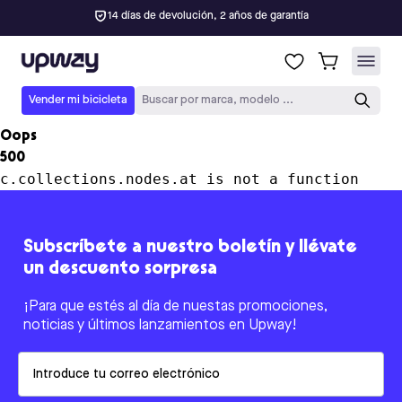
14 días de devolución, 2 años de garantía
Upway
Vender mi bicicleta
Buscar por marca, modelo ...
Oops
500
c.collections.nodes.at is not a function
Subscríbete a nuestro boletín y llévate
un descuento sorpresa
¡Para que estés al día de nuestas promociones,
noticias y últimos lanzamientos en Upway!
Email