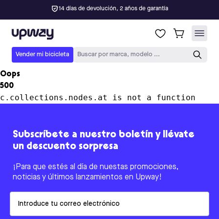
14 días de devolución, 2 años de garantía
Upway
Vender mi bicicleta
Buscar por marca, modelo ...
Oops
500
c.collections.nodes.at is not a function
Subscríbete a nuestro boletín y llévate
un descuento sorpresa
¡Para que estés al día de nuestas promociones,
noticias y últimos lanzamientos en Upway!
Email