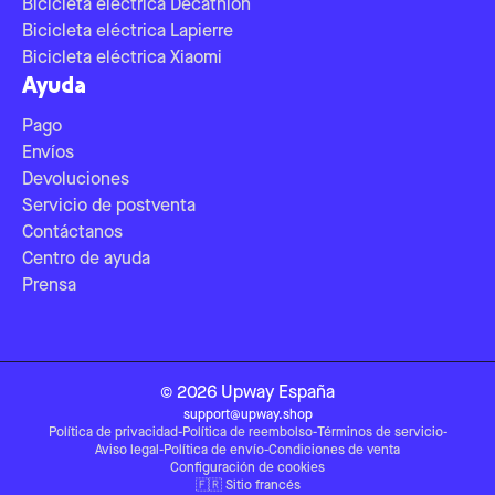
Bicicleta eléctrica Decathlon
Bicicleta eléctrica Lapierre
Bicicleta eléctrica Xiaomi
Ayuda
Pago
Envíos
Devoluciones
Servicio de postventa
Contáctanos
Centro de ayuda
Prensa
©
2026
Upway
España
support@upway.shop
Política de privacidad
-
Política de reembolso
-
Términos de servicio
-
Aviso legal
-
Política de envío
-
Condiciones de venta
Configuración de cookies
🇫🇷
Sitio francés