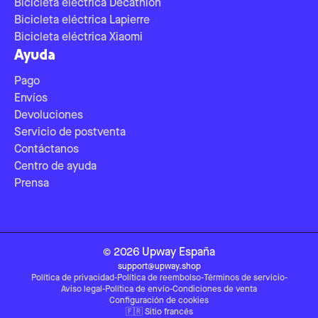
Bicicleta eléctrica Decathlon
Bicicleta eléctrica Lapierre
Bicicleta eléctrica Xiaomi
Ayuda
Pago
Envíos
Devoluciones
Servicio de postventa
Contáctanos
Centro de ayuda
Prensa
©
2026
Upway
España
support@upway.shop
Política de privacidad
-
Política de reembolso
-
Términos de servicio
-
Aviso legal
-
Política de envío
-
Condiciones de venta
Configuración de cookies
🇫🇷
Sitio francés