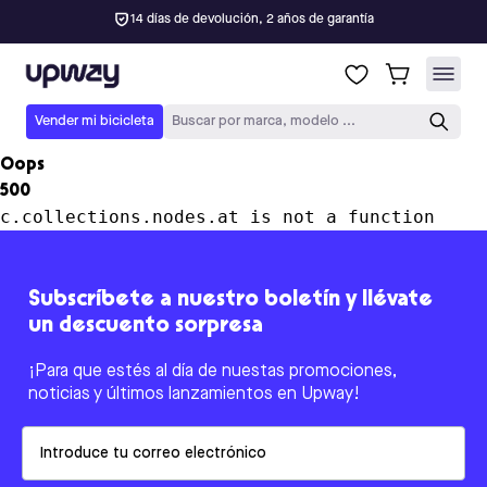
14 días de devolución, 2 años de garantía
Upway
Vender mi bicicleta
Buscar por marca, modelo ...
Oops
500
c.collections.nodes.at is not a function
Subscríbete a nuestro boletín y llévate
un descuento sorpresa
¡Para que estés al día de nuestas promociones,
noticias y últimos lanzamientos en Upway!
Email