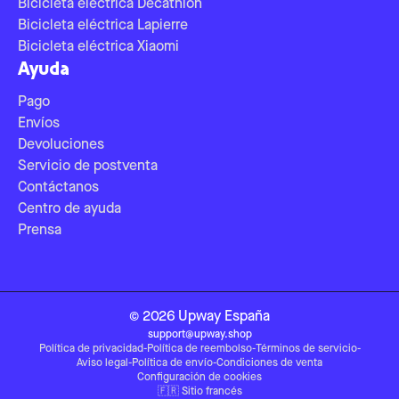
Bicicleta eléctrica Decathlon
Bicicleta eléctrica Lapierre
Bicicleta eléctrica Xiaomi
Ayuda
Pago
Envíos
Devoluciones
Servicio de postventa
Contáctanos
Centro de ayuda
Prensa
©
2026
Upway
España
support@upway.shop
Política de privacidad
-
Política de reembolso
-
Términos de servicio
-
Aviso legal
-
Política de envío
-
Condiciones de venta
Configuración de cookies
🇫🇷
Sitio francés