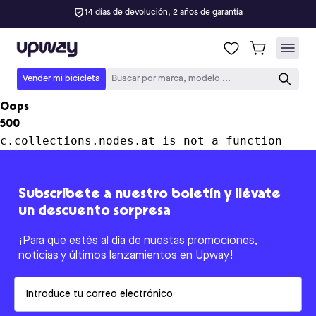
14 días de devolución, 2 años de garantía
Upway
Vender mi bicicleta
Buscar por marca, modelo ...
Oops
500
c.collections.nodes.at is not a function
Subscríbete a nuestro boletín y llévate
un descuento sorpresa
¡Para que estés al día de nuestas promociones,
noticias y últimos lanzamientos en Upway!
Email