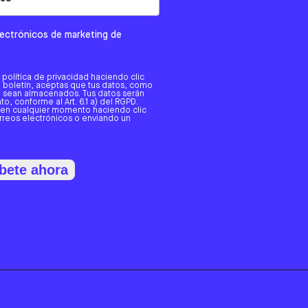
electrónicos de marketing de
a política de privacidad haciendo clic
tro boletín, aceptas que tus datos, como
o, sean almacenados. Tus datos serán
o, conforme al Art. 6.1 a) del RGPD.
 en cualquier momento haciendo clic
orreos electrónicos o enviando un
bete ahora