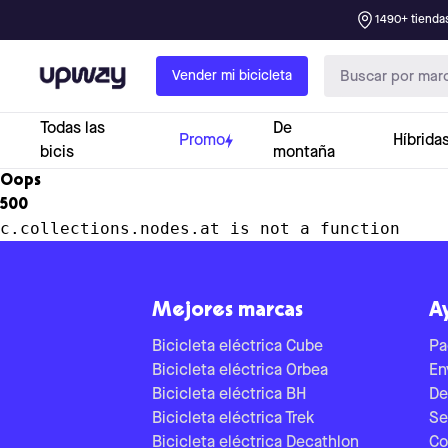
1490+ tiendas
Upway
Vender mi bicicleta
Todas las
De
Promo
Híbrida
bicis
montaña
Oops
500
c.collections.nodes.at is not a function
Mejores marcas
A
Bicicleta eléctrica Cube
Pa
Bicicleta eléctrica Orbea
En
Bicicleta eléctrica BH
De
Bicicleta eléctrica Trek
Se
Bicicleta eléctrica Decathlon
Co