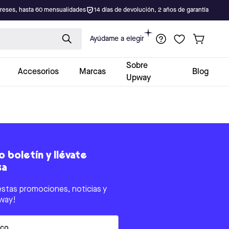
ereses, hasta 60 mensualidades
14 días de devolución, 2 años de garantía
Ayúdame a elegir
Sobre
Accesorios
Marcas
Blog
Upway
 boletín y llévate
sa
estas promociones, noticias y
way!