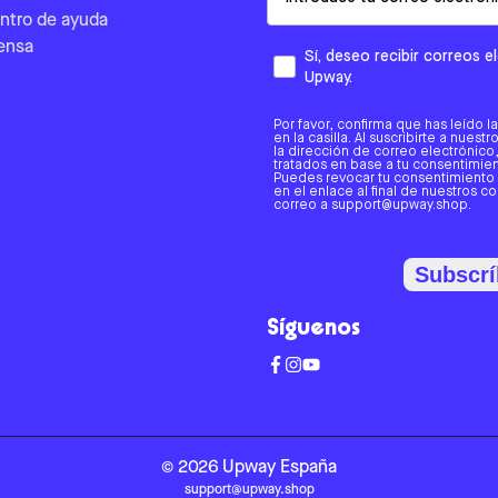
ntro de ayuda
ensa
Sí, deseo recibir correos 
Upway.
Por favor, confirma que has leído l
en la casilla. Al suscribirte a nues
la dirección de correo electrónic
tratados en base a tu consentimient
Puedes revocar tu consentimiento
en el enlace al final de nuestros c
correo a support@upway.shop.
Subscrí
Síguenos
©
2026
Upway
España
support@upway.shop