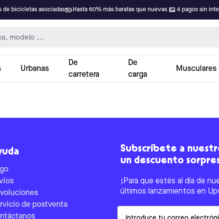
 de bicicletas asociadas
Hasta 60% más baratas que nuevas
4 pagos sin int
De
De
s
Urbanas
Musculares
carretera
carga
Subscríbete a nuestro
yuda
un descuento sorpre
go
víos
¡Para que estés al día de nu
últimos lanzamientos en Up
voluciones
rvicio de postventa
Email
ntáctanos