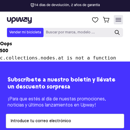
14 días de devolución, 2 años de garantía
Upway
Vender mi bicicleta
Buscar por marca, modelo ...
Oops
500
c.collections.nodes.at is not a function
Subscríbete a nuestro boletín y llévate
un descuento sorpresa
¡Para que estés al día de nuestas promociones,
noticias y últimos lanzamientos en Upway!
Email