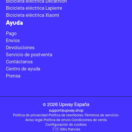
Bicicleta eléctrica Decathlon
Bicicleta eléctrica Lapierre
Bicicleta eléctrica Xiaomi
Ayuda
Pago
Envíos
Devoluciones
Servicio de postventa
Contáctanos
Centro de ayuda
Prensa
©
2026
Upway
España
support@upway.shop
Política de privacidad
-
Política de reembolso
-
Términos de servicio
-
Aviso legal
-
Política de envío
-
Condiciones de venta
Configuración de cookies
🇫🇷
Sitio francés