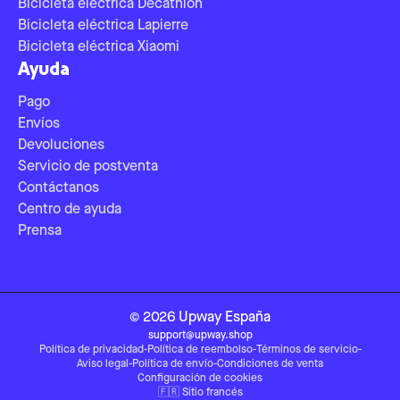
Bicicleta eléctrica Decathlon
Bicicleta eléctrica Lapierre
Bicicleta eléctrica Xiaomi
Ayuda
Pago
Envíos
Devoluciones
Servicio de postventa
Contáctanos
Centro de ayuda
Prensa
©
2026
Upway
España
support@upway.shop
Política de privacidad
-
Política de reembolso
-
Términos de servicio
-
Aviso legal
-
Política de envío
-
Condiciones de venta
Configuración de cookies
🇫🇷
Sitio francés