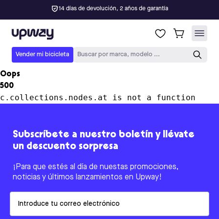
14 días de devolución, 2 años de garantía
Upway
Vender mi bicicleta
Buscar por marca, modelo ...
Oops
500
c.collections.nodes.at is not a function
Subscríbete a nuestro boletín y llévate
un descuento sorpresa
¡Para que estés al día de nuestas promociones,
noticias y últimos lanzamientos en Upway!
Email