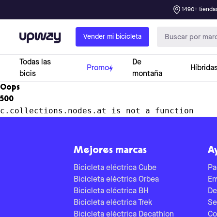
1490+ tiendas
Upway
Vender mi bicicleta
Todas las
De
Promo
Híbrida
bicis
montaña
Oops
500
c.collections.nodes.at is not a function
Mejores marcas
A
Bicicleta eléctrica Cube
Pa
Bicicleta eléctrica Orbea
En
Bicicleta eléctrica BH
De
Bicicleta eléctrica Trek
Se
Bicicleta eléctrica Decathlon
Co