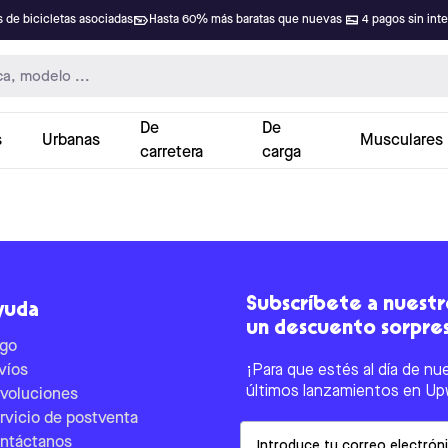
 de bicicletas asociadas
Hasta 60% más baratas que nuevas
4 pagos sin int
De
De
s
Urbanas
Musculares
carretera
carga
Subscríbete a nuestro
yuda
un descuento sorpre
go
víos
¡Para que estés al día de nu
últimos lanzamientos en Up
voluciones
rvicio de postventa
Email
ntáctanos