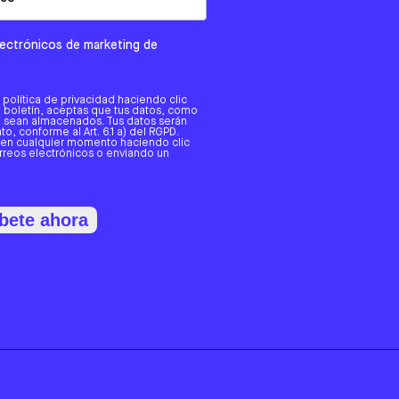
electrónicos de marketing de
a política de privacidad haciendo clic
tro boletín, aceptas que tus datos, como
o, sean almacenados. Tus datos serán
o, conforme al Art. 6.1 a) del RGPD.
 en cualquier momento haciendo clic
orreos electrónicos o enviando un
bete ahora