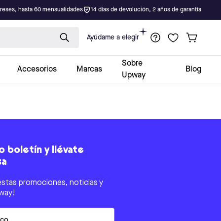
ereses, hasta 60 mensualidades
14 días de devolución, 2 años de garantía
Ayúdame a elegir
Sobre
Accesorios
Marcas
Blog
Upway
 boletín y llévate
sa
estas promociones, noticias y
way!