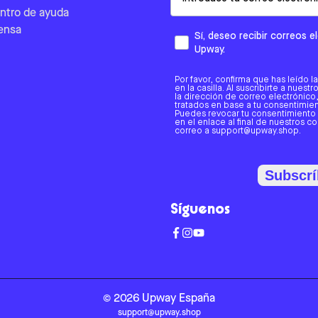
ntro de ayuda
ensa
Sí, deseo recibir correos 
Upway.
Por favor, confirma que has leído l
en la casilla. Al suscribirte a nues
la dirección de correo electrónic
tratados en base a tu consentimient
Puedes revocar tu consentimiento
en el enlace al final de nuestros c
correo a support@upway.shop.
Subscrí
Síguenos
©
2026
Upway
España
support@upway.shop