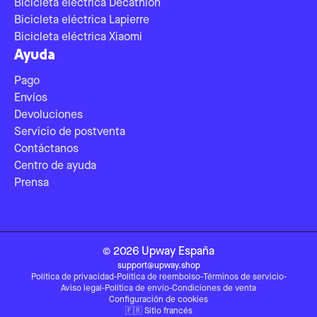
Bicicleta eléctrica Decathlon
Bicicleta eléctrica Lapierre
Bicicleta eléctrica Xiaomi
Ayuda
Pago
Envíos
Devoluciones
Servicio de postventa
Contáctanos
Centro de ayuda
Prensa
©
2026
Upway
España
support@upway.shop
Política de privacidad
-
Política de reembolso
-
Términos de servicio
-
Aviso legal
-
Política de envío
-
Condiciones de venta
Configuración de cookies
🇫🇷
Sitio francés